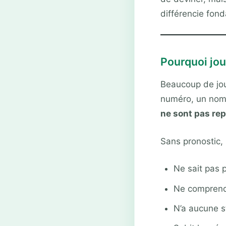
différencie fon
Pourquoi jou
Beaucoup de jou
numéro, un nom 
ne sont pas re
Sans pronostic, 
Ne sait pas p
Ne comprend
N’a aucune st