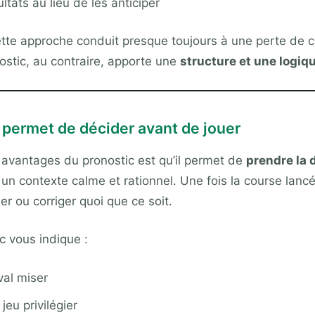
ultats au lieu de les anticiper
ette approche conduit presque toujours à une perte de c
ostic, au contraire, apporte une
structure et une logiq
 permet de décider avant de jouer
 avantages du pronostic est qu’il permet de
prendre la 
 un contexte calme et rationnel. Une fois la course lancée
er ou corriger quoi que ce soit.
c vous indique :
val miser
jeu privilégier