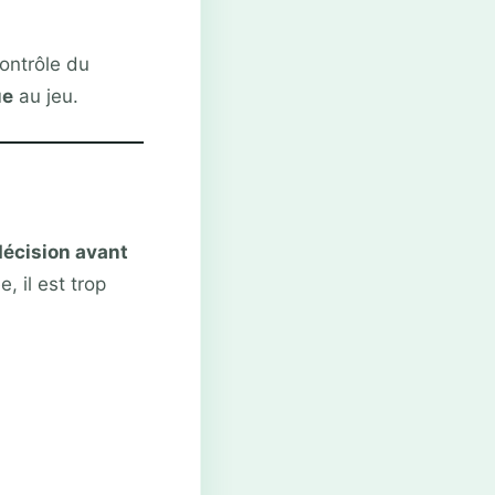
ontrôle du
ue
au jeu.
décision avant
, il est trop