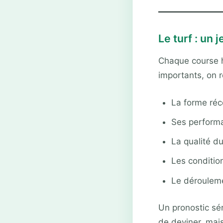
Le turf : un
Chaque course hi
importants, on r
La forme réc
Ses performan
La qualité du
Les conditio
Le dérouleme
Un pronostic sé
de deviner, mai