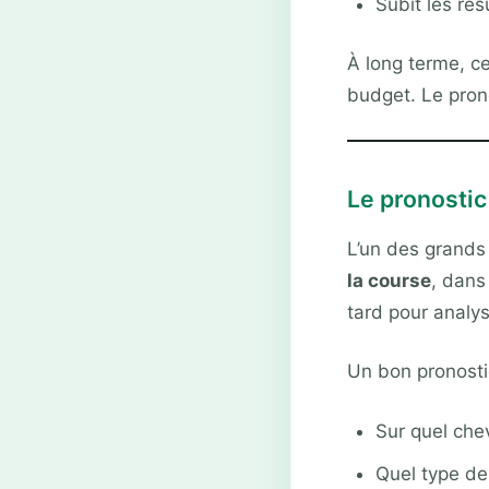
Subit les rés
À long terme, c
budget. Le pron
Le pronostic
L’un des grands
la course
, dans
tard pour analys
Un bon pronosti
Sur quel che
Quel type de 