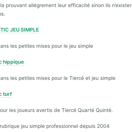
la prouvant allégrement leur efficacité sinon ils n’exister
ps.
TIC JEU SIMPLE
dans les petites mises pour le jeu simple
c hippique
dans les petites mises pour le Tiercé et jeu simple
c turf
pour les joueurs avertis de Tiercé Quarté Quinté.
 rubrique jeu simple professionnel depuis 2004