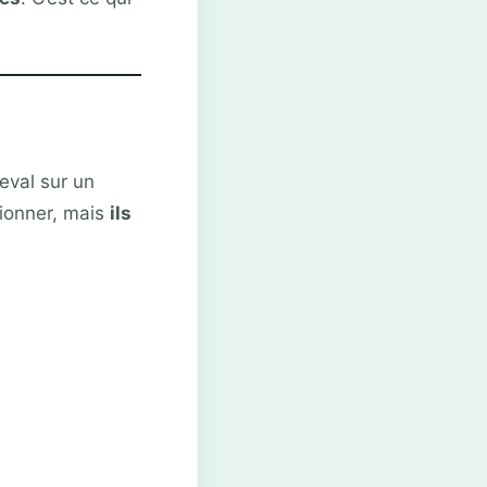
eval sur un
tionner, mais
ils