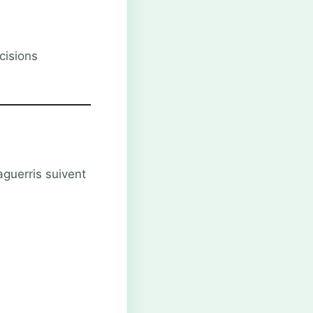
écisions
aguerris suivent