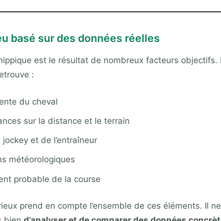
 jeu basé sur des données réelles
ppique est le résultat de nombreux facteurs objectifs. 
etrouve :
ente du cheval
ces sur la distance et le terrain
 jockey et de l’entraîneur
ns météorologiques
nt probable de la course
rieux prend en compte l’ensemble de ces éléments. Il ne
s bien
d’analyser et de comparer des données concrè